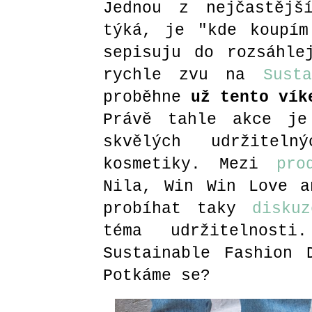
Jednou z nejčastějš
týká, je "kde koupím
sepisuju do rozsáhle
rychle zvu na
Sust
proběhne
už tento vík
Právě tahle akce je
skvělých udržitel
kosmetiky. Mezi
pro
Nila, Win Win Love a
probíhat taky
disku
téma udržitelnost
Sustainable Fashion 
Potkáme se?